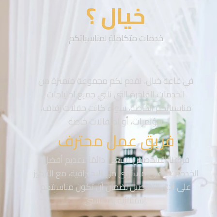
خيال ؟
خدمات متكاملة لمناسباتكم
في قاعة خيال، نقدم لكم مجموعة متميزة من
الخدمات الفاخرة التي تلبي جميع احتياجات
مناسباتكم الخاصة، سواء كانت حفلات زفاف،
مؤتمرات، أو احتفالات خاصة.
فريق عمل محترف
فريقنا المتخصص يسعى دائمًا لتقديم أفضل
الخدمات بأعلى مستوى من الاحترافية، مع التركيز
على أدق التفاصيل لضمان أن تكون مناسبتكم
استثنائية ولا تُنسى.