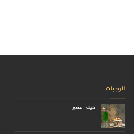
الوجبات
كيك + عصير