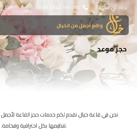
لديك أي أسئلة ؟
00963 942 316 000
واقع أجمل من الخيال
حجز موعد
نحن في قاعة خيال نقدم لكم خدمات حجز القاعة لأجمل ا
تنظيمها بكل احترافية وفخامة. يرجى ملء النموذج أدناه لحجز موعد وسنتواصل معكم في أقرب وقت ممكن لتأكيد تفاصيل الحجز.