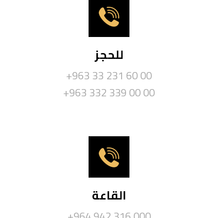
للحجز
+963 33 231 60 00
+963 332 339 00 00
القاعة
+964 942 316 000