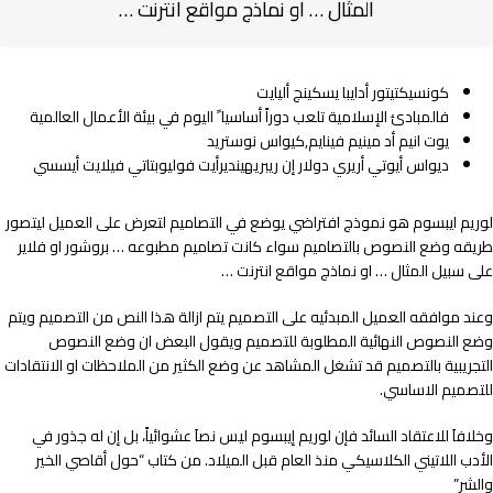
المثال … او نماذج مواقع انترنت …
كونسيكتيتور أدايبا يسكينج أليايت
فالمبادئ الإسلامية تلعب دوراً أساسيا ً اليوم في بيئة الأعمال العالمية
يوت انيم أد مينيم فينايم,كيواس نوستريد
ديواس أيوتي أريري دولار إن ريبريهينديرأيت فوليوبتاتي فيلايت أيسسي
لوريم ايبسوم هو نموذج افتراضي يوضع في التصاميم لتعرض على العميل ليتصور
طريقه وضع النصوص بالتصاميم سواء كانت تصاميم مطبوعه … بروشور او فلاير
على سبيل المثال … او نماذج مواقع انترنت …
وعند موافقه العميل المبدئيه على التصميم يتم ازالة هذا النص من التصميم ويتم
وضع النصوص النهائية المطلوبة للتصميم ويقول البعض ان وضع النصوص
التجريبية بالتصميم قد تشغل المشاهد عن وضع الكثير من الملاحظات او الانتقادات
للتصميم الاساسي.
وخلافاَ للاعتقاد السائد فإن لوريم إيبسوم ليس نصاَ عشوائياً، بل إن له جذور في
الأدب اللاتيني الكلاسيكي منذ العام قبل الميلاد. من كتاب “حول أقاصي الخير
والشر”