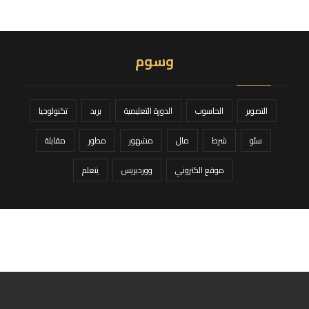
وسوم
التصوير
الحاسوب
الدورة التعليمية
بريد
تكنولوجيا
سئو
شرط
مال
مشهور
مطور
مقابلة
موقع الكتروني
ووردبريس
يتعلم