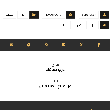
Superuser
10/06/2017
أخبار
مقابلة
مال
مشهور
مقابلة
سابق
درب دماغك
التالي
قل متاع الدنيا قليل