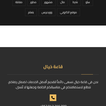
سئو
شرط
مال
مشهور
مطور
مقابلة
موقع الكتروني
ووردبريس
يتعلم
قاعة خيال
نحن في قاعة خيال نسعى دائماً لتقديم أفضل الخدمات لضمان رضاكم.
نتطلع لاستضافتكم في مناسباتكم الخاصة وجعلها لا تُنسى.
+963 942 316 000