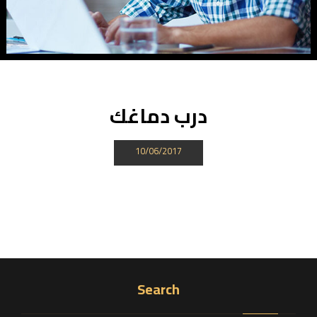
درب دماغك
10/06/2017
Search