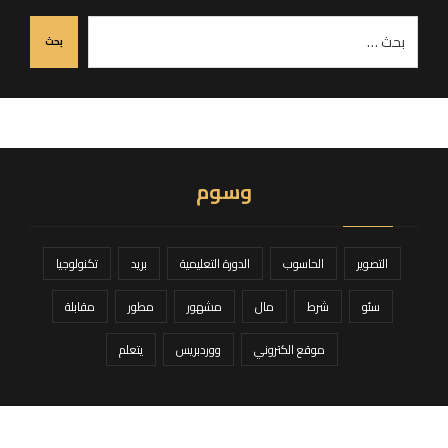
بحث
وسوم
التصوير
الحاسوب
الدورة التعليمية
بريد
تكنولوجيا
سئو
شرط
مال
مشهور
مطور
مقابلة
موقع الكتروني
ووردبريس
يتعلم