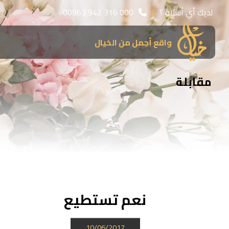
لديك أي أسئلة ؟
00963 942 316 000
واقع أجمل من الخيال
مقابلة
نعم تستطيع
10/06/2017