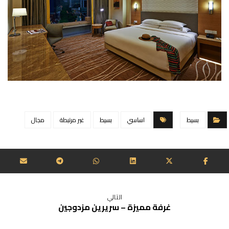
بسيط
اساسي
بسيط
غير مرتبطة
مجال
التالي
غرفة مميزة – سريرين مزدوجين