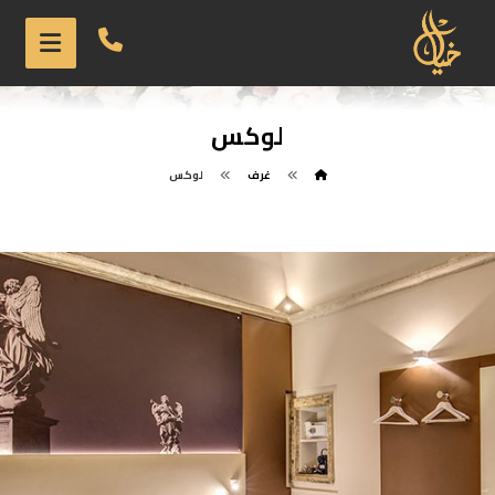
لوكس
غرف
لوكس