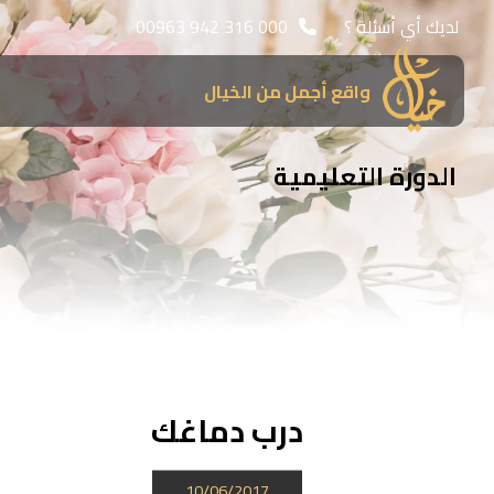
لديك أي أسئلة ؟
00963 942 316 000
واقع أجمل من الخيال
الدورة التعليمية
درب دماغك
10/06/2017