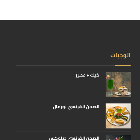
الوجبات
كيك + عصير
الصحن الفرنسي نورمال
الصحن الفرنسي ديلوكس