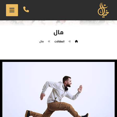
مال
المقالات
مال