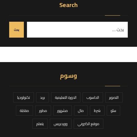
Search
بحث
وسوم
التصوير
الحاسوب
الدورة التعليمية
بريد
تكنولوجيا
سئو
شرط
مال
مشهور
مطور
مقابلة
موقع الكتروني
ووردبريس
يتعلم