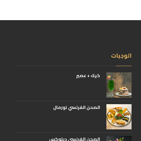
الوجبات
كيك + عصير
الصحن الفرنسي نورمال
الصحن الفرنسي ديلوكس