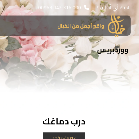
لديك أي أسئلة ؟
00963 942 316 000
واقع أجمل من الخيال
ووردبريس
درب دماغك
10/06/2017