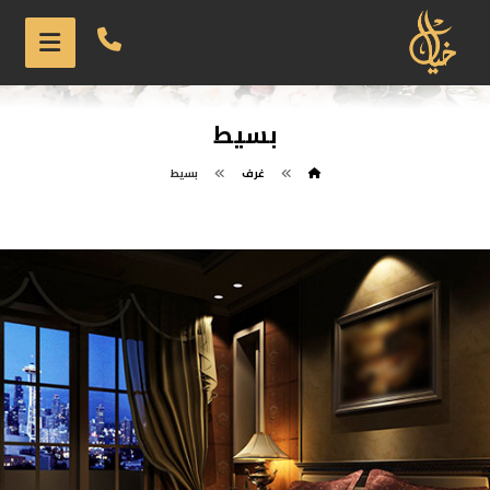
بسيط
غرف
بسيط